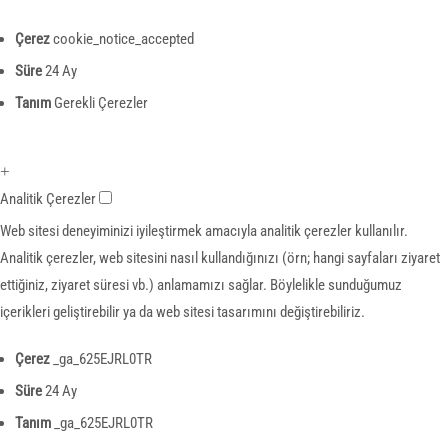
Çerez
cookie_notice_accepted
Süre
24 Ay
Tanım
Gerekli Çerezler
+
Analitik Çerezler
Web sitesi deneyiminizi iyileştirmek amacıyla analitik çerezler kullanılır.
Analitik çerezler, web sitesini nasıl kullandığınızı (örn; hangi sayfaları ziyaret
ettiğiniz, ziyaret süresi vb.) anlamamızı sağlar. Böylelikle sunduğumuz
içerikleri geliştirebilir ya da web sitesi tasarımını değiştirebiliriz.
Çerez
_ga_625EJRL0TR
Süre
24 Ay
Tanım
_ga_625EJRL0TR