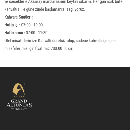
ve içeceklerle Aksaray manzarasının keyfini çıkarın. Her gün açık büfe
kahvaltısı ile güne zinde başlamanızı sağlıyoruz.
Kahvaltı Saatleri :
Hafta içi :
07:00 - 10:00
Hafta sonu :
07:00 - 11:30
Otel misafirlerimize Kahvaltı ücretsiz olup, sadece kahvaltı için gelen
misafirlerimiz için fiyatımız 700.00 TL dir.