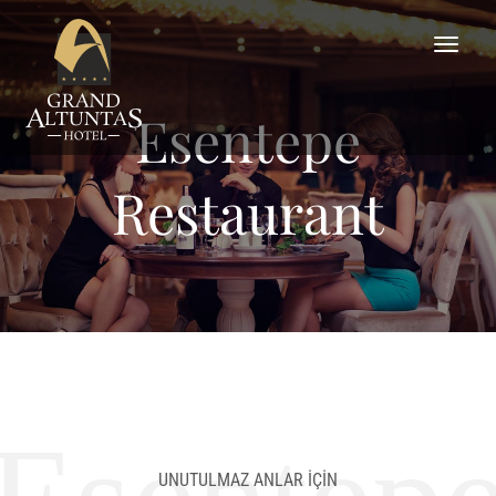
Esentepe
Restaurant
UNUTULMAZ ANLAR İÇİN