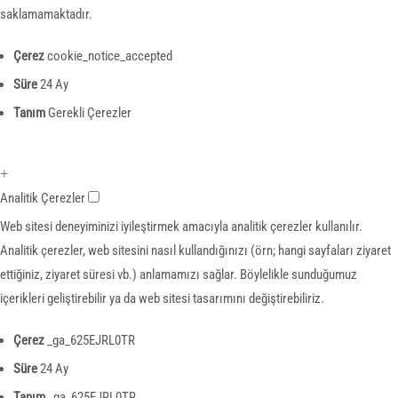
saklamamaktadır.
Çerez
cookie_notice_accepted
Süre
24 Ay
Tanım
Gerekli Çerezler
+
Analitik Çerezler
Web sitesi deneyiminizi iyileştirmek amacıyla analitik çerezler kullanılır.
Analitik çerezler, web sitesini nasıl kullandığınızı (örn; hangi sayfaları ziyaret
ettiğiniz, ziyaret süresi vb.) anlamamızı sağlar. Böylelikle sunduğumuz
içerikleri geliştirebilir ya da web sitesi tasarımını değiştirebiliriz.
Çerez
_ga_625EJRL0TR
Süre
24 Ay
Tanım
_ga_625EJRL0TR