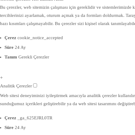
Bu çerezler, web sitemizin çalışması için gereklidir ve sistemlerimizde k
tercihlerinizi ayarlamak, oturum açmak ya da formları doldurmak. Tarayı
bazı kısımları çalışmayabilir. Bu çerezler sizi kişisel olarak tanımlayab
Çerez
cookie_notice_accepted
Süre
24 Ay
Tanım
Gerekli Çerezler
+
Analitik Çerezler
Web sitesi deneyiminizi iyileştirmek amacıyla analitik çerezler kullanılır.
sunduğumuz içerikleri geliştirebilir ya da web sitesi tasarımını değiştirebi
Çerez
_ga_625EJRL0TR
Süre
24 Ay