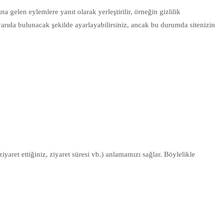
a gelen eylemlere yanıt olarak yerleştirilir, örneğin gizlilik
uyarıda bulunacak şekilde ayarlayabilirsiniz, ancak bu durumda sitenizin
ziyaret ettiğiniz, ziyaret süresi vb.) anlamamızı sağlar. Böylelikle