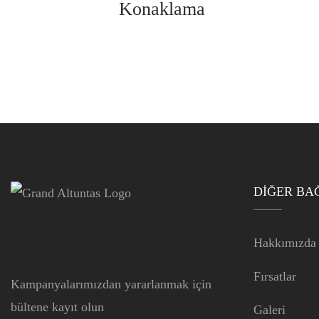
Konaklama
DIĞER BA
Hakkımızda
Fırsatlar
Kampanyalarımızdan yararlanmak için
bültene kayıt olun
Galeri