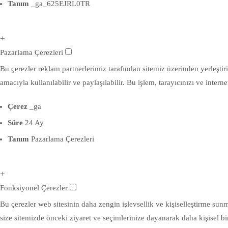
Tanım
_ga_625EJRL0TR
+
Pazarlama Çerezleri
Bu çerezler reklam partnerlerimiz tarafından sitemiz üzerinden yerleştirile
amacıyla kullanılabilir ve paylaşılabilir. Bu işlem, tarayıcınızı ve inte
Çerez
_ga
Süre
24 Ay
Tanım
Pazarlama Çerezleri
+
Fonksiyonel Çerezler
Bu çerezler web sitesinin daha zengin işlevsellik ve kişiselleştirme sunm
size sitemizde önceki ziyaret ve seçimlerinize dayanarak daha kişisel b