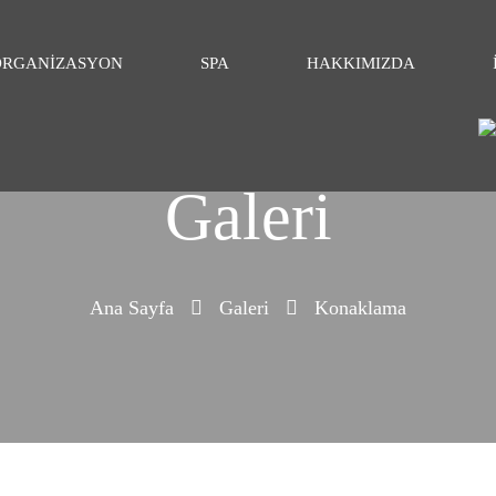
ORGANIZASYON
SPA
HAKKIMIZDA
Galeri
Ana Sayfa
Galeri
Konaklama