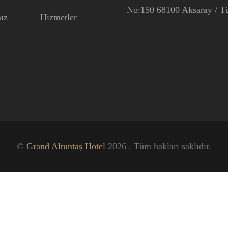
No:150 68100 Aksaray / T
mız
Hizmetler
©
Grand Altuntaş Hotel
2026 . Tüm hakları saklıdır.