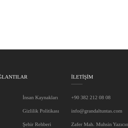
ĞLANTILAR
İLETIŞIM
İnsan Kaynakları
+90 382 212 08 08
Gizlilik Politikası
info@grandaltuntas.com
Şehir Rehberi
Zafer Mah. Muhsin Yazıcıo