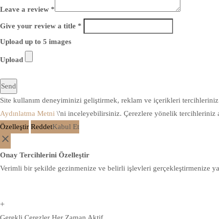
Leave a review *
Give your review a title *
Upload up to 5 images
Upload
Send
Site kullanım deneyiminizi geliştirmek, reklam ve içerikleri tercihlerini
Aydınlatma Metni
\'ni inceleyebilirsiniz. Çerezlere yönelik tercihleriniz 
Özelleştir
Reddet
Kabul Et
Onay Tercihlerini Özelleştir
Verimli bir şekilde gezinmenize ve belirli işlevleri gerçekleştirmenize y
+
Gerekli Çerezler
Her Zaman Aktif