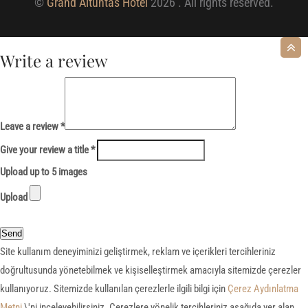
©
Grand Altuntas Hotel
2026 . All rights reserved.
Write a review
Leave a review *
Give your review a title *
Upload up to 5 images
Upload
Send
Site kullanım deneyiminizi geliştirmek, reklam ve içerikleri tercihleriniz
doğrultusunda yönetebilmek ve kişiselleştirmek amacıyla sitemizde çerezler
kullanıyoruz. Sitemizde kullanılan çerezlerle ilgili bilgi için
Çerez Aydınlatma
Metni
\'ni inceleyebilirsiniz. Çerezlere yönelik tercihleriniz aşağıda yer alan